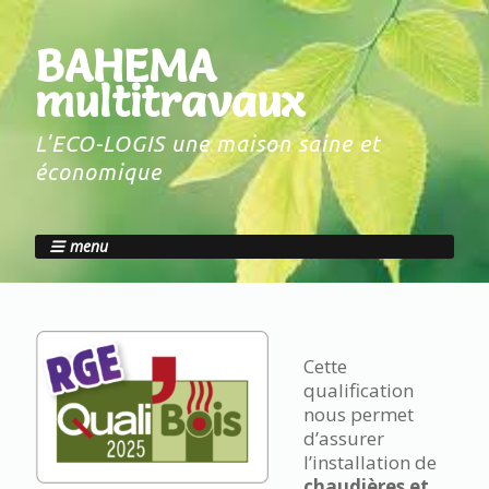
BAHEMA
multitravaux
L'ECO-LOGIS une maison saine et
économique
menu
Cette
qualification
nous permet
d’assurer
l’installation de
chaudières et