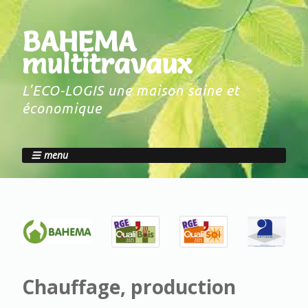
BAHEMA
multitravaux
L'ECO-LOGIS une maison saine et
économique
menu
Chauffage, production