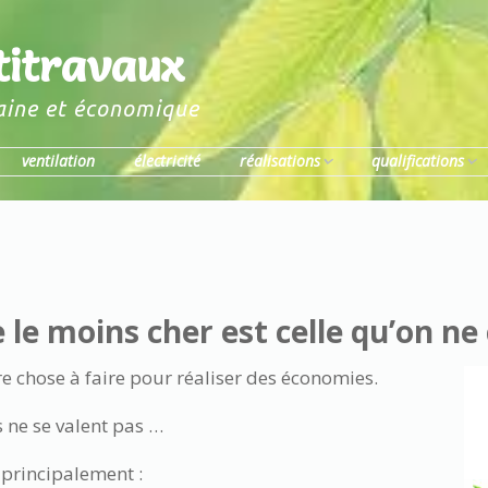
itravaux
aine et économique
ventilation
électricité
réalisations
qualifications
électricité
certificats
chauffage
chauffe eau solaire
e le moins cher est celle qu’on 
re chose à faire pour réaliser des économies.
s ne se valent pas …
 principalement :