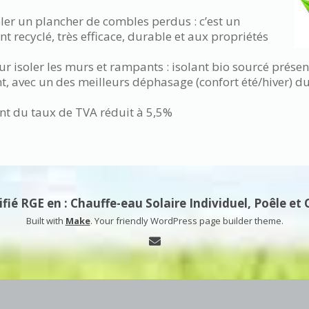
oler un plancher de combles perdus : c’est un
t recyclé, très efficace, durable et aux propriétés
ur isoler les murs et rampants : isolant bio sourcé prése
t, avec un des meilleurs déphasage (confort été/hiver) 
ent du taux de TVA réduit à 5,5%
ié RGE en : Chauffe-eau Solaire Individuel, Poêle et 
Built with
Make
. Your friendly WordPress page builder theme.