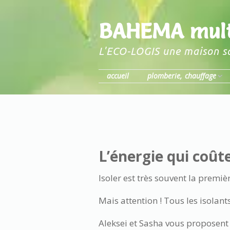
BAHEMA mult
L'ECO-LOGIS une maison s
accueil
plomberie, chauffage
chauffage bois
chauffe-eau solaire
individuel
L’énergie qui coût
plomberie
Isoler est très souvent la premiè
Mais attention ! Tous les isolant
Aleksei et Sasha vous proposent